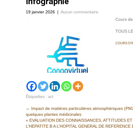
Infographie
19 janvier 2026
|
Aucun commentaire
Cours de
TOUS L
COURS D’I
Étiquettes :
art
Post
←
Impact de matières particulières atmosphériques (PM2
quelques plantes médicinales
navigation
« EVALUATION DES CONNAISSANCES, ATTITUDES ET
L’HEPATITE B A L’HOPITAL GENERAL DE REFERENCE DE