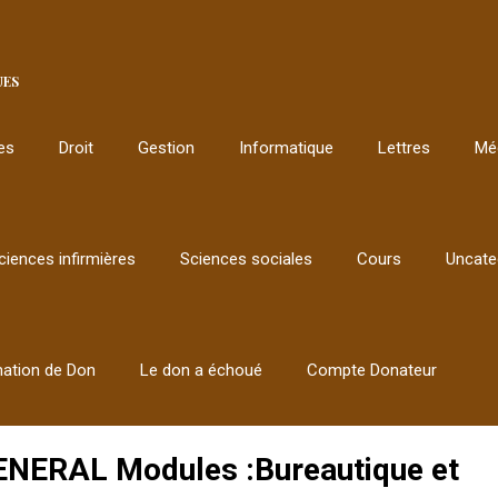
UES
les
Droit
Gestion
Informatique
Lettres
Mé
ciences infirmières
Sciences sociales
Cours
Uncate
mation de Don
Le don a échoué
Compte Donateur
ERAL Modules :Bureautique et