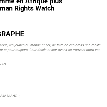
omme en Afrique plus
uman Rights Watch
GRAPHE
 vous, les jeunes du monde entier, de faire de ces droits une réalité,
t et pour toujours. Leur destin et leur avenir se trouvent entre vos
NAN
VUA NIANGI ;