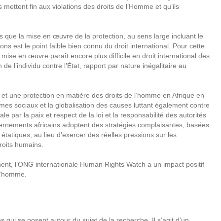
 mettent fin aux violations des droits de l’Homme et qu’ils
s que la mise en œuvre de la protection, au sens large incluant le
ons est le point faible bien connu du droit international. Pour cette
 mise en œuvre paraît encore plus difficile en droit international des
de l’individu contre l’État, rapport par nature inégalitaire au
 une protection en matière des droits de l’homme en Afrique en
blèmes sociaux et la globalisation des causes luttant également contre
ale par la paix et respect de la loi et la responsabilité des autorités
vernements africains adoptent des stratégies complaisantes, basées
 étatiques, au lieu d’exercer des réelles pressions sur les
roits humains.
ent, l’ONG internationale Human Rights Watch a un impact positif
 l’homme.
 qui se posent autour du sujet de la recherche. Il s’agit d’un