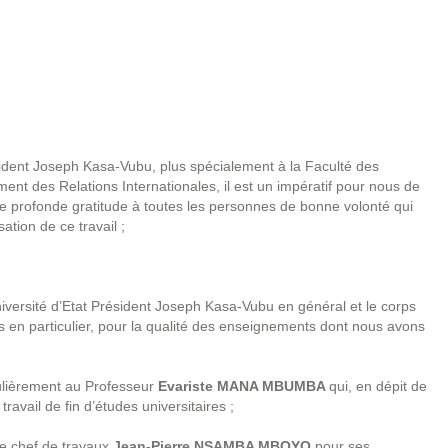
sident Joseph Kasa-Vubu, plus spécialement à la Faculté des
ment des Relations Internationales, il est un impératif pour nous de
tre profonde gratitude à toutes les personnes de bonne volonté qui
ation de ce travail ;
Université d’Etat Président Joseph Kasa-Vubu en général et le corps
 en particulier, pour la qualité des enseignements dont nous avons
culièrement au Professeur
Evariste MANA MBUMBA
qui, en dépit de
ravail de fin d’études universitaires ;
e chef de travaux
Jean-Pierre NSAMBA MBOYO
pour ses