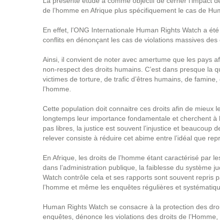
La présente étude a comme objectif de cerner l’impact de
de l’homme en Afrique plus spécifiquement le cas de H
En effet, l’ONG Internationale Human Rights Watch a été
conflits en dénonçant les cas de violations massives des
Ainsi, il convient de noter avec amertume que les pays af
non-respect des droits humains. C’est dans presque la qua
victimes de torture, de trafic d’êtres humains, de famine, d
l’homme.
Cette population doit connaitre ces droits afin de mieux
longtemps leur importance fondamentale et cherchent à l
pas libres, la justice est souvent l’injustice et beaucoup 
relever consiste à réduire cet abime entre l’idéal que repr
En Afrique, les droits de l’homme étant caractérisé par le
dans l’administration publique, la faiblesse du système 
Watch contrôle cela et ses rapports sont souvent repris p
l’homme et même les enquêtes régulières et systématique
Human Rights Watch se consacre à la protection des dr
enquêtes, dénonce les violations des droits de l’Homme, f