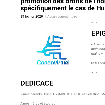
promotion des droits de l’h
spécifiquement le cas de H
19 février 2026
|
Aucun commentaire
~ ~
EPI
« C’est à
maintenan
mains ».
KOFI AN
~ ~
DEDICACE
A mes parents Bruno TSUMBU KHONDE et Célestine BA
A mes frères et sœurs ;