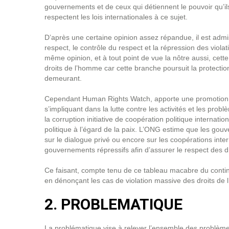
gouvernements et de ceux qui détiennent le pouvoir qu’ils
respectent les lois internationales à ce sujet.
D’après une certaine opinion assez répandue, il est admi
respect, le contrôle du respect et la répression des violati
même opinion, et à tout point de vue la nôtre aussi, cette
droits de l’homme car cette branche poursuit la protection 
demeurant.
Cependant Human Rights Watch, apporte une promotion et
s’impliquant dans la lutte contre les activités et les pro
la corruption initiative de coopération politique internation
politique à l’égard de la paix. L’ONG estime que les gou
sur le dialogue privé ou encore sur les coopérations inter
gouvernements répressifs afin d’assurer le respect des d
Ce faisant, compte tenu de ce tableau macabre du contin
en dénonçant les cas de violation massive des droits de
2. PROBLEMATIQUE
La problématique vise à relever l’ensemble des problèmes