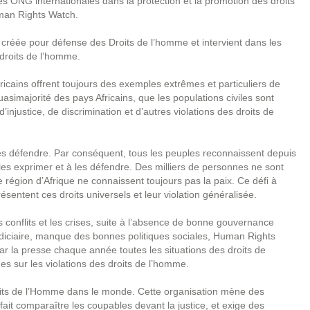
s ONG internationales dans la protection et la promotion des droits
uman Rights Watch.
 créée pour défense des Droits de l’homme et intervient dans les
 droits de l’homme.
ricains offrent toujours des exemples extrêmes et particuliers de
simajorité des pays Africains, que les populations civiles sont
’injustice, de discrimination et d’autres violations des droits de
 les défendre. Par conséquent, tous les peuples reconnaissent depuis
es exprimer et à les défendre. Des milliers de personnes ne sont
de région d’Afrique ne connaissent toujours pas la paix. Ce défi à
ésentent ces droits universels et leur violation généralisée.
s conflits et les crises, suite à l’absence de bonne gouvernance
judiciaire, manque des bonnes politiques sociales, Human Rights
ar la presse chaque année toutes les situations des droits de
s sur les violations des droits de l’homme.
oits de l’Homme dans le monde. Cette organisation mène des
ait comparaître les coupables devant la justice, et exige des