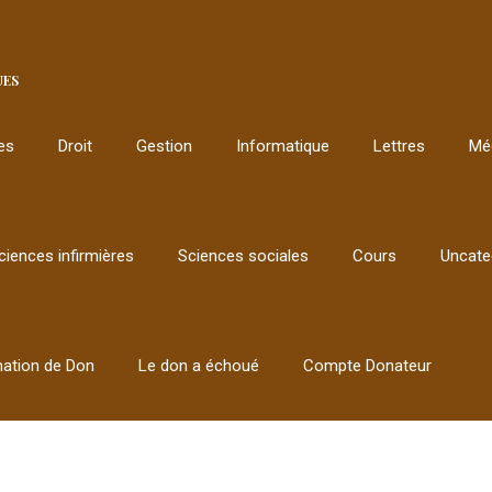
UES
les
Droit
Gestion
Informatique
Lettres
Mé
ciences infirmières
Sciences sociales
Cours
Uncate
mation de Don
Le don a échoué
Compte Donateur