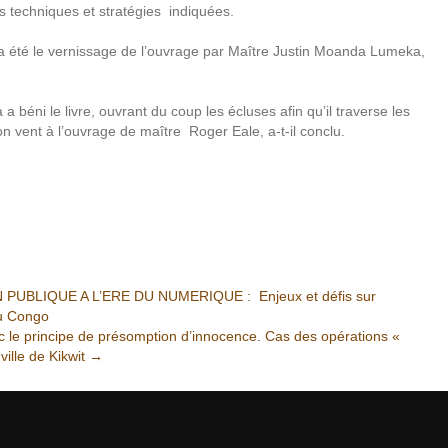
s techniques et stratégies indiquées.
 a été le vernissage de l’ouvrage par Maître Justin Moanda Lumeka,
béni le livre, ouvrant du coup les écluses afin qu’il traverse les
on vent à l’ouvrage de maître Roger Eale, a-t-il conclu.
BLIQUE A L’ERE DU NUMERIQUE : Enjeux et défis sur
du Congo
c le principe de présomption d’innocence. Cas des opérations «
ville de Kikwit
→