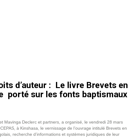
oits d’auteur : Le livre Brevets en
le porté sur les fonts baptismaux
t Mavinga Declerc et partners, a organisé, le vendredi 28 mars
CEPAS, à Kinshasa, le vernissage de l’ouvrage intitulé Brevets en
golais, recherche d’informations et systèmes juridiques de leur