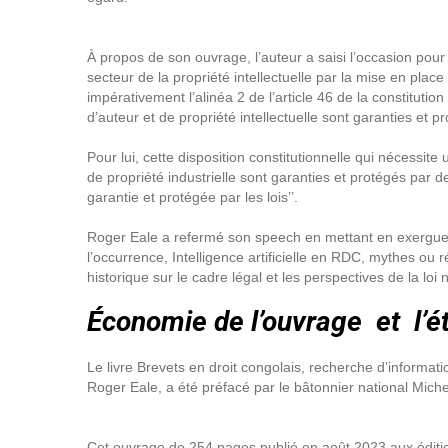
À propos de son ouvrage, l’auteur a saisi l’occasion pour
secteur de la propriété intellectuelle par la mise en place
impérativement l’alinéa 2 de l’article 46 de la constitution
d’auteur et de propriété intellectuelle sont garanties et pro
Pour lui, cette disposition constitutionnelle qui nécessite 
de propriété industrielle sont garanties et protégés par des
garantie et protégée par les lois’’.
Roger Eale a refermé son speech en mettant en exergue 
l’occurrence, Intelligence artificielle en RDC, mythes ou r
historique sur le cadre légal et les perspectives de la loi 
Économie de l’ouvrage et l’
Le livre Brevets en droit congolais, recherche d’informati
Roger Eale, a été préfacé par le bâtonnier national Mic
Cet ouvrage de 254 pages publié en août 2023 aux éditi