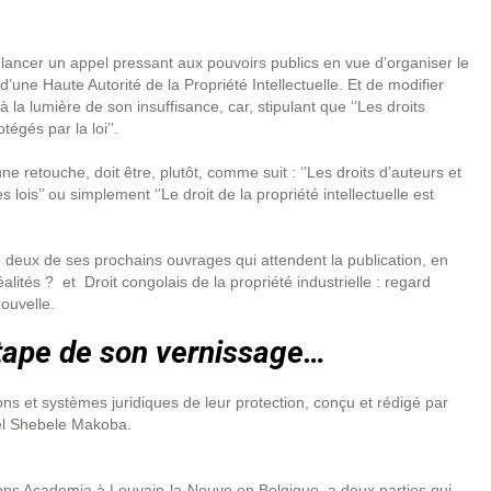
 lancer un appel pressant aux pouvoirs publics en vue d’organiser le
 d’une Haute Autorité de la Propriété Intellectuelle. Et de modifier
 à la lumière de son insuffisance, car, stipulant que ‘’Les droits
tégés par la loi’’.
une retouche, doit être, plutôt, comme suit : ‘’Les droits d’auteurs et
 lois’’ ou simplement ‘’Le droit de la propriété intellectuelle est
deux de ses prochains ouvrages qui attendent la publication, en
éalités ? et Droit congolais de la propriété industrielle : regard
nouvelle.
étape de son vernissage…
ons et systèmes juridiques de leur protection, conçu et rédigé par
hel Shebele Makoba.
ons Academia à Louvain-la-Neuve en Belgique, a deux parties qui