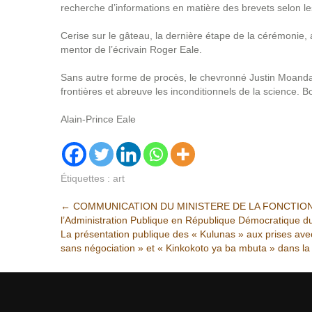
recherche d’informations en matière des brevets selon le
Cerise sur le gâteau, la dernière étape de la cérémonie,
mentor de l’écrivain Roger Eale.
Sans autre forme de procès, le chevronné Justin Moanda a 
frontières et abreuve les inconditionnels de la science. B
Alain-Prince Eale
Étiquettes :
art
Post
←
COMMUNICATION DU MINISTERE DE LA FONCTION PU
l’Administration Publique en République Démocratique 
navigation
La présentation publique des « Kulunas » aux prises ave
sans négociation » et « Kinkokoto ya ba mbuta » dans la 