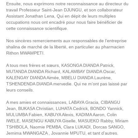
Ensuite, nous exprimons notre reconnaissance au directeur du
travail Professeur Saint-Jean DJUNGU, et son collaborateur
Assistant Jonathan Lena, Qui en dépit de leurs multiples
occupations nous ont encadré pour nous faire bénéficier de
cette connaissance scientifique.
Nos sincères remerciements aux responsables de l’entreprise
shalina de marché de la liberté, en particulier au pharmacien
Rithon MWAMPETI.
A tous mes frères et sœurs, KASONGA DIANDA Patrick,
MUTANDA DIANDA Richard, KALAMBAY DIANDA Oscar,
KALENGAY DIANDA Aimée, MBELU DIANDA Laurène,
TSHENDENDA DIANDA mervedie. Qui ne m’ont pas laissé par
leurs conseils.
A mes amies et connaissances, LABAYA Gracia, CIBANGU
Jean, BUKASA Christian, LUHATA Cedrick, BONDO Yannick,
MULUMBA Fabien, KABUYA Alexis, KADIMA Aaron, Colin
IWELE, MASENGU KABUYA Giselle, MASUEKO Rabby, Miriam
TSHIBOLA, Naomie PEMBA, Clara LUKADI, Dorcas SANGO,
Jemima MWANGAZA , Jovannie MPUTU, et tant d’autres.