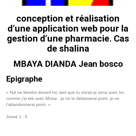
conception et réalisation
d’une application web pour la
gestion d’une pharmacie. Cas
de shalina
MBAYA DIANDA Jean bosco
Epigraphe
« Nul ne tiendra devant toi, tant que tu vivras.je serai avec toi,
comme j’ai été avec Moise ; je ne te délaisserai point, je ne
t’abandonnerai point. »
Josué 1 : 5