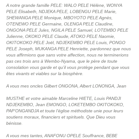
A notre grande famille PELE: WALO PELE Hélène, WONYA
PELE Elisabeth, NDJEKA PELE, LOBENGU PELE Marie,
SHEWANGA PELE Monique, MBOYOTO PELE Agnès,
OTENEWO PELE Germaine, OLENGA PELE Claudine,
ONGONA PELE Jules, NGILA PELE Samuel, LOTEMBO PELE
Julienne, OKOKO PELE Claude, ATOKO PELE Naomie,
OKITOKOKO PELE Joël, NDJEKEMBO PELE Louis, PONGO
PELE Joseph, MUKANGA PELE Henriette, pardonnez que nous
vous affirmions que sans votre affection, nous ne terminerions
pas ces trois ans à Wembo-Nyama, que le père de toute
consolation vous garde et qu’il vous protège pendant que vous
êtes vivants et viables sur la biosphère.
A vous mes oncles Gilbert ONGONA, Albert LONONGA, Jean
MUSTHE et votre aimable Marceline HIETE, Louis PANDJI
NDJEKEMBO, Jean EMONGO, LOKETEMBO OKITOKOKO,
PAP’ONGANDJA et toute l’église méthodiste unie pour leurs
soutiens moraux, financiers et spirituels. Que Dieu vous
bénisse.
A vous mes tantes, ANAFONU OPELE Souffrance, BEBE