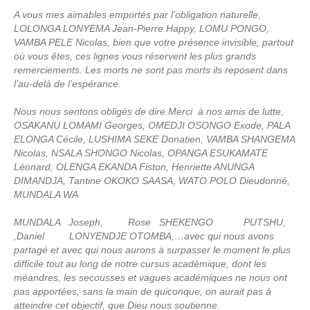
A vous mes aimables emportés par l’obligation naturelle,
LOLONGA LONYEMA Jean-Pierre Happy, LOMU PONGO,
VAMBA PELE Nicolas, bien que votre présence invisible, partout
où vous êtes, ces lignes vous réservent les plus grands
remerciements. Les morts ne sont pas morts ils reposent dans
l’au-delà de l’espérance.
Nous nous sentons obligés de dire Merci à nos amis de lutte,
OSAKANU LOMAMI Georges, OMEDJI OSONGO Exode, PALA
ELONGA Cécile, LUSHIMA SEKE Donatien, VAMBA SHANGEMA
Nicolas, NSALA SHONGO Nicolas, OPANGA ESUKAMATE
Léonard, OLENGA EKANDA Fiston, Henriette ANUNGA
DIMANDJA, Tantine OKOKO SAASA, WATO POLO Dieudonné,
MUNDALA WA
MUNDALA Joseph, Rose SHEKENGO PUTSHU,
,Daniel LONYENDJE OTOMBA,…avec qui nous avons
partagé et avec qui nous aurons à surpasser le moment le plus
difficile tout au long de notre cursus académique, dont les
méandres, les secousses et vagues académiques ne nous ont
pas apportées, sans la main de quiconque, on aurait pas à
atteindre cet objectif, que Dieu nous soutienne.