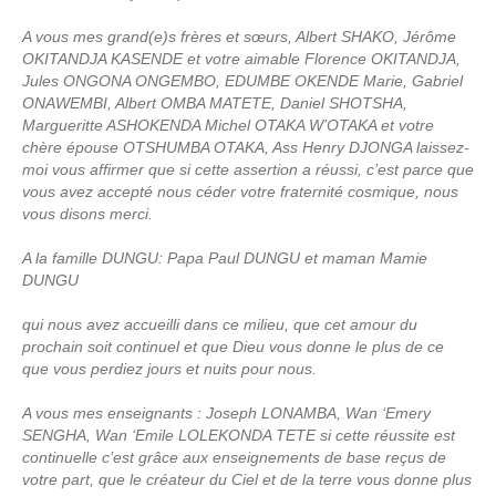
A vous mes grand(e)s frères et sœurs, Albert SHAKO, Jérôme
OKITANDJA KASENDE et votre aimable Florence OKITANDJA,
Jules ONGONA ONGEMBO, EDUMBE OKENDE Marie, Gabriel
ONAWEMBI, Albert OMBA MATETE, Daniel SHOTSHA,
Margueritte ASHOKENDA Michel OTAKA W’OTAKA et votre
chère épouse OTSHUMBA OTAKA, Ass Henry DJONGA laissez-
moi vous affirmer que si cette assertion a réussi, c’est parce que
vous avez accepté nous céder votre fraternité cosmique, nous
vous disons merci.
A la famille DUNGU: Papa Paul DUNGU et maman Mamie
DUNGU
qui nous avez accueilli dans ce milieu, que cet amour du
prochain soit continuel et que Dieu vous donne le plus de ce
que vous perdiez jours et nuits pour nous.
A vous mes enseignants : Joseph LONAMBA, Wan ‘Emery
SENGHA, Wan ‘Emile LOLEKONDA TETE si cette réussite est
continuelle c’est grâce aux enseignements de base reçus de
votre part, que le créateur du Ciel et de la terre vous donne plus