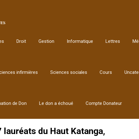
UES
les
Droit
Gestion
Informatique
Lettres
Mé
ciences infirmières
Sciences sociales
Cours
Uncate
mation de Don
Le don a échoué
Compte Donateur
7 lauréats du Haut Katanga,