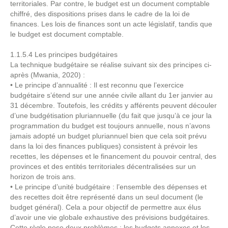
territoriales. Par contre, le budget est un document comptable
chiffré, des dispositions prises dans le cadre de la loi de
finances. Les lois de finances sont un acte législatif, tandis que
le budget est document comptable.
1.1.5.4 Les principes budgétaires
La technique budgétaire se réalise suivant six des principes ci-
après (Mwania, 2020) :
• Le principe d’annualité : Il est reconnu que l’exercice
budgétaire s’étend sur une année civile allant du 1er janvier au
31 décembre. Toutefois, les crédits y afférents peuvent découler
d’une budgétisation pluriannuelle (du fait que jusqu’à ce jour la
programmation du budget est toujours annuelle, nous n’avons
jamais adopté un budget pluriannuel bien que cela soit prévu
dans la loi des finances publiques) consistent à prévoir les
recettes, les dépenses et le financement du pouvoir central, des
provinces et des entités territoriales décentralisées sur un
horizon de trois ans.
• Le principe d’unité budgétaire : l’ensemble des dépenses et
des recettes doit être représenté dans un seul document (le
budget général). Cela a pour objectif de permettre aux élus
d’avoir une vie globale exhaustive des prévisions budgétaires.
Cette règle pose deux problèmes : les budgets annexes et les